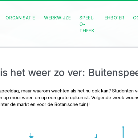
ORGANISATIE
WERKWIJZE
SPEEL-
EHBO'ER
C
O-
THEEK
s het weer zo ver: Buitenspe
speeldag, maar waarom wachten als het nu ook kan? Studenten va
en op mooi weer, en op een grote opkomst. Volgende week woensda
chter de markt en voor de Botanische tuin)!