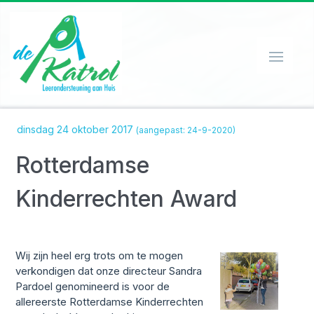
HOME
dinsdag 24 oktober 2017
(aangepast: 24-9-2020)
ORGANISATIE
Rotterdamse
WERKWIJZE
SPEEL-O-THEEK
Kinderrechten Award
EHBO'ER
CONTACT
Wij zijn heel erg trots om te mogen
PRIVACY
verkondigen dat onze directeur Sandra
Pardoel genomineerd is voor de
NIEUWS
allereerste Rotterdamse Kinderrechten